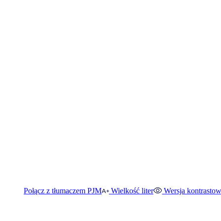
Połącz z tłumaczem PJM
Wielkość liter
Wersja kontrasto