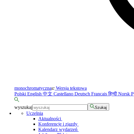
monochromatyczna
Wersja tekstowa
Polski
English
中文
Castellano
Deutsch
Français
हिन्दी
Norsk
Р
wyszukaj
Szukaj
Uczelnia
Aktualności
Konferencje i zjazdy
Kalendarz wydarzeń