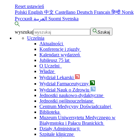
Reset ustawień
Polski
English
中文
Castellano
Deutsch
Français
हिन्दी
Norsk
Русский
العربية
Suomi
Svenska
wyszukaj
Szukaj
Uczelnia
Aktualności
Konferencje i zjazdy
Kalendarz wydarzeń
Jubileusz 75 lat
O Uczelni
Władze
Wydział Lekarski
Wydział Farmaceutyczny
Wydział Nauk o Zdrowiu
Jednostki naukowo-dydaktyczne
Jednostki ogólnouczelniane
Centrum Medycyny Doświadczalnej
Biblioteka
Muzeum Uniwersytetu Medycznego w
Białymstoku i Pałacu Branickich
Działy Administracji
Szpitale kliniczne