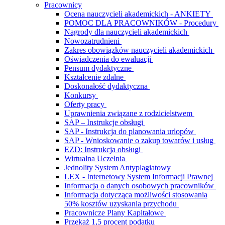
Pracownicy
Ocena nauczycieli akademickich - ANKIETY
POMOC DLA PRACOWNIKÓW - Procedury
Nagrody dla nauczycieli akademickich
Nowozatrudnieni
Zakres obowiązków nauczycieli akademickich
Oświadczenia do ewaluacji
Pensum dydaktyczne
Kształcenie zdalne
Doskonałość dydaktyczna
Konkursy
Oferty pracy
Uprawnienia związane z rodzicielstwem
SAP – Instrukcje obsługi
SAP - Instrukcja do planowania urlopów
SAP - Wnioskowanie o zakup towarów i usług
EZD: Instrukcja obsługi
Wirtualna Uczelnia
Jednolity System Antyplagiatowy
LEX - Internetowy System Informacji Prawnej
Informacja o danych osobowych pracowników
Informacja dotycząca możliwości stosowania
50% kosztów uzyskania przychodu
Pracownicze Plany Kapitałowe
Przekaż 1,5 procent podatku