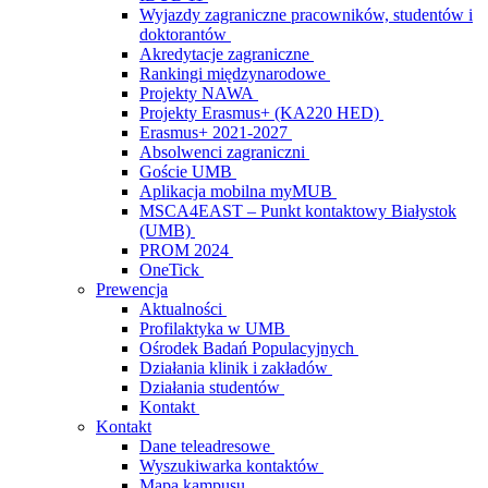
Wyjazdy zagraniczne pracowników, studentów i
doktorantów
Akredytacje zagraniczne
Rankingi międzynarodowe
Projekty NAWA
Projekty Erasmus+ (KA220 HED)
Erasmus+ 2021-2027
Absolwenci zagraniczni
Goście UMB
Aplikacja mobilna myMUB
MSCA4EAST – Punkt kontaktowy Białystok
(UMB)
PROM 2024
OneTick
Prewencja
Aktualności
Profilaktyka w UMB
Ośrodek Badań Populacyjnych
Działania klinik i zakładów
Działania studentów
Kontakt
Kontakt
Dane teleadresowe
Wyszukiwarka kontaktów
Mapa kampusu