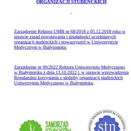
ORGANIZACJI STUDENCKICH
Zarządzenie Rektora UMB nr 68/2018 z 05.12.2018 roku w
sprawie zasad p
owstawania i działalności uczelnianych
organizacji studenckich i stowarzyszeń w Uniwersytecie
Medycznym w Białymstoku
Zarządzenie nr 99/2022 Rektora Uniwersytetu Medycznego
w Białymstoku z dnia 13.10.2022 r. w sprawie wprowadzenia
Regulaminu korzystania z siedziby organizacji studenckich
Uniwersytetu Medycznego w Białymstoku