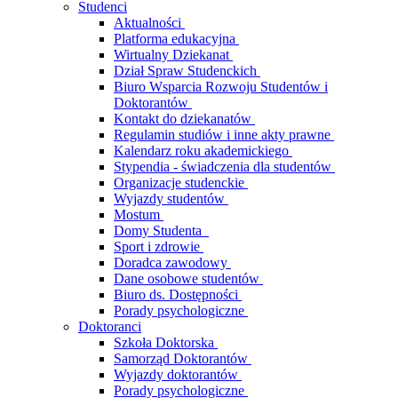
Studenci
Aktualności
Platforma edukacyjna
Wirtualny Dziekanat
Dział Spraw Studenckich
Biuro Wsparcia Rozwoju Studentów i
Doktorantów
Kontakt do dziekanatów
Regulamin studiów i inne akty prawne
Kalendarz roku akademickiego
Stypendia - świadczenia dla studentów
Organizacje studenckie
Wyjazdy studentów
Mostum
Domy Studenta
Sport i zdrowie
Doradca zawodowy
Dane osobowe studentów
Biuro ds. Dostępności
Porady psychologiczne
Doktoranci
Szkoła Doktorska
Samorząd Doktorantów
Wyjazdy doktorantów
Porady psychologiczne