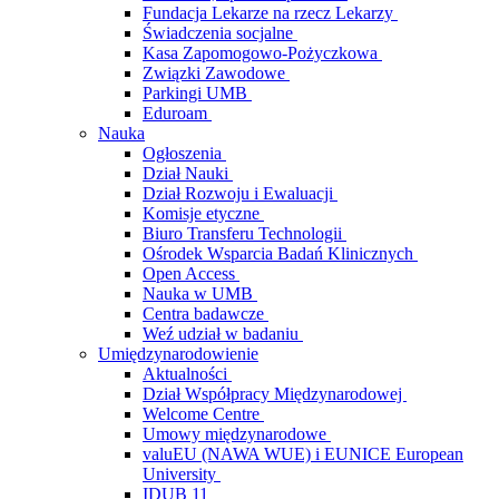
Fundacja Lekarze na rzecz Lekarzy
Świadczenia socjalne
Kasa Zapomogowo-Pożyczkowa
Związki Zawodowe
Parkingi UMB
Eduroam
Nauka
Ogłoszenia
Dział Nauki
Dział Rozwoju i Ewaluacji
Komisje etyczne
Biuro Transferu Technologii
Ośrodek Wsparcia Badań Klinicznych
Open Access
Nauka w UMB
Centra badawcze
Weź udział w badaniu
Umiędzynarodowienie
Aktualności
Dział Współpracy Międzynarodowej
Welcome Centre
Umowy międzynarodowe
valuEU (NAWA WUE) i EUNICE European
University
IDUB 11