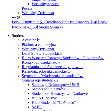
Wirtualny spacer
Poczta
Wirtualny Dziekanat
Polski
English
中文
Castellano
Deutsch
Français
हिन्दी
Norsk
Русский
العربية
Suomi
Svenska
Studenci
Aktualności
Platforma edukacyjna
Wirtualny Dziekanat
Dział Spraw Studenckich
Biuro Wsparcia Rozwoju Studentów i Doktorantów
Kontakt do dziekanatów
Regulamin studiów i inne akty prawne
Kalendarz roku akademickiego
Stypendia - świadczenia dla studentów
Organizacje studenckie
Samorząd Doktorantów UMB
Samorząd Studentów
Studenckie Towarzystwo Naukowe
PTSS Białystok
Klub Studencki "CoNieCo"
SAFF