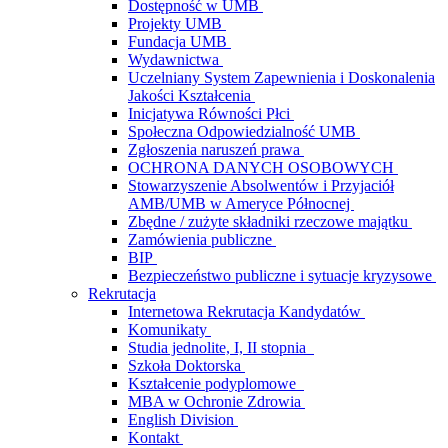
Dostępność w UMB
Projekty UMB
Fundacja UMB
Wydawnictwa
Uczelniany System Zapewnienia i Doskonalenia
Jakości Kształcenia
Inicjatywa Równości Płci
Społeczna Odpowiedzialność UMB
Zgłoszenia naruszeń prawa
OCHRONA DANYCH OSOBOWYCH
Stowarzyszenie Absolwentów i Przyjaciół
AMB/UMB w Ameryce Północnej
Zbędne / zużyte składniki rzeczowe majątku
Zamówienia publiczne
BIP
Bezpieczeństwo publiczne i sytuacje kryzysowe
Rekrutacja
Internetowa Rekrutacja Kandydatów
Komunikaty
Studia jednolite, I, II stopnia
Szkoła Doktorska
Kształcenie podyplomowe
MBA w Ochronie Zdrowia
English Division
Kontakt