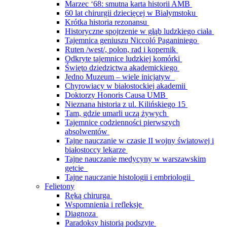
Marzec ‘68: smutna karta historii AMB
60 lat chirurgii dziecięcej w Białymstoku
Krótka historia rezonansu
Historyczne spojrzenie w głąb ludzkiego ciała
Tajemnica geniuszu Niccoló Paganiniego
Ruten /west/, polon, rad i kopernik
Odkryte tajemnice ludzkiej komórki
Święto dziedzictwa akademickiego
Jedno Muzeum – wiele inicjatyw
Chyrowiacy w białostockiej akademii
Doktorzy Honoris Causa UMB
Nieznana historia z ul. Kilińskiego 15
Tam, gdzie umarli uczą żywych
Tajemnice codzienności pierwszych
absolwentów
Tajne nauczanie w czasie II wojny światowej i
białostoccy lekarze
Tajne nauczanie medycyny w warszawskim
getcie
Tajne nauczanie histologii i embriologii
Felietony
Ręką chirurga
Wspomnienia i refleksje
Diagnoza
Paradoksy historią podszyte