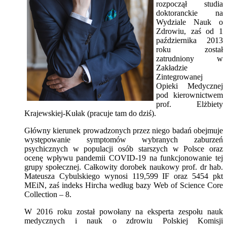
rozpoczął studia
doktoranckie na
Wydziale Nauk o
Zdrowiu, zaś od 1
października 2013
roku został
zatrudniony w
Zakładzie
Zintegrowanej
Opieki Medycznej
pod kierownictwem
prof. Elżbiety
Krajewskiej-Kułak (pracuje tam do dziś).
Główny kierunek prowadzonych przez niego badań obejmuje
występowanie symptomów wybranych zaburzeń
psychicznych w populacji osób starszych w Polsce oraz
ocenę wpływu pandemii COVID-19 na funkcjonowanie tej
grupy społecznej. Całkowity dorobek naukowy prof. dr hab.
Mateusza Cybulskiego wynosi 119,599 IF oraz 5454 pkt
MEiN, zaś indeks Hircha według bazy Web of Science Core
Collection – 8.
W 2016 roku został powołany na eksperta zespołu nauk
medycznych i nauk o zdrowiu Polskiej Komisji