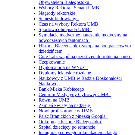
Obywatelem Białegostoku
Wybory Rektora i Senatu UMB
Nagrody rektorskie
Semestr budowlany
Czas na wybory Rektora UMB
Sportowa olimpiada UMB
Symulacje medyczne: nauczanie medycyny na
nowoczesnych fantomach
Historia Białegostoku zakopana pod pałacowym
dziedzińcem
Core Lab: wspólna przestrzeń do robienia nauki
Czepkowanie
Dyplomatoria na WNoZ
Dyplomy lekarskie rozdane
Naukowcy z UMB w Radzie Doskonałości
Naukowej
Bank Mleka Kobiecego
Centrum Medycyny Cyfrowej UMB
Równi na UMB
Zamień kwiaty na nadzieję
Nowi profesorowie w UMB
Pałac Branickich z pinezką Googla
Odkopując historię Białegostoku
Szpital dziecięcy po remoncie
Inauguracja nowego roku akademickiego