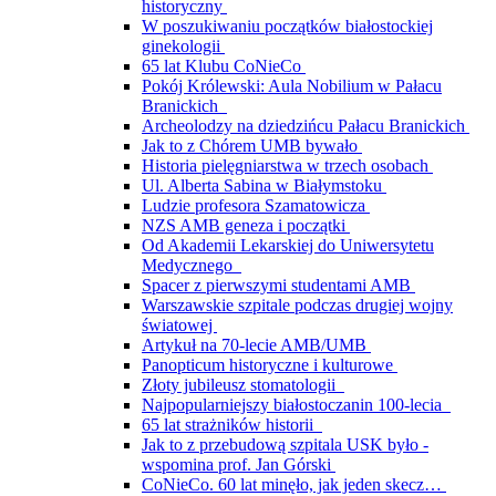
historyczny
W poszukiwaniu początków białostockiej
ginekologii
65 lat Klubu CoNieCo
Pokój Królewski: Aula Nobilium w Pałacu
Branickich
Archeolodzy na dziedzińcu Pałacu Branickich
Jak to z Chórem UMB bywało
Historia pielęgniarstwa w trzech osobach
Ul. Alberta Sabina w Białymstoku
Ludzie profesora Szamatowicza
NZS AMB geneza i początki
Od Akademii Lekarskiej do Uniwersytetu
Medycznego
Spacer z pierwszymi studentami AMB
Warszawskie szpitale podczas drugiej wojny
światowej
Artykuł na 70-lecie AMB/UMB
Panopticum historyczne i kulturowe
Złoty jubileusz stomatologii
Najpopularniejszy białostoczanin 100-lecia
65 lat strażników historii
Jak to z przebudową szpitala USK było -
wspomina prof. Jan Górski
CoNieCo. 60 lat minęło, jak jeden skecz…