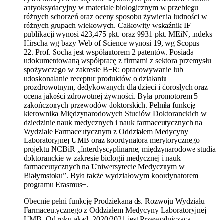
antyoksydacyjny w materiale biologicznym w przebiegu
różnych schorzeń oraz oceny sposobu żywienia ludności w
różnych grupach wiekowych. Całkowity wskaźnik IF
publikacji wynosi 423,475 pkt. oraz 9931 pkt. MEiN, indeks
Hirscha wg bazy Web of Science wynosi 19, wg Scopus –
22. Prof. Socha jest współautorem 2 patentów. Posiada
udokumentowaną współpracę z firmami z sektora przemysłu
spożywczego w zakresie B+R: opracowywanie lub
udoskonalanie receptur produktów o działaniu
prozdrowotnym, dedykowanych dla dzieci i dorosłych oraz
ocena jakości zdrowotnej żywności. Była promotorem 5
zakończonych przewodów doktorskich. Pełniła funkcję
kierownika Międzynarodowych Studiów Doktoranckich w
dziedzinie nauk medycznych i nauk farmaceutycznych na
Wydziale Farmaceutycznym z Oddziałem Medycyny
Laboratoryjnej UMB oraz koordynatora merytorycznego
projektu NCBiR „Interdyscyplinarne, międzynarodowe studia
doktoranckie w zakresie biologii medycznej i nauk
farmaceutycznych na Uniwersytecie Medycznym w
Białymstoku”. Była także wydziałowym koordynatorem
programu Erasmus+.
Obecnie pełni funkcję Prodziekana ds. Rozwoju Wydziału
Farmaceutycznego z Oddziałem Medycyny Laboratoryjnej
UMB. Od roku akad. 2020/2021 jest Przewodniczącą