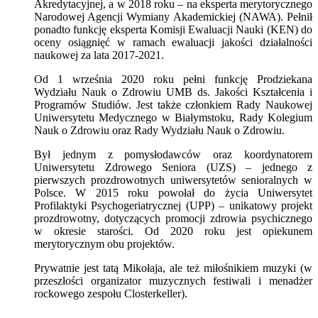
Akredytacyjnej, a w 2018 roku – na eksperta merytorycznego
Narodowej Agencji Wymiany Akademickiej (NAWA). Pełnił
ponadto funkcję eksperta Komisji Ewaluacji Nauki (KEN) do
oceny osiągnięć w ramach ewaluacji jakości działalności
naukowej za lata 2017-2021.
Od 1 września 2020 roku pełni funkcję Prodziekana
Wydziału Nauk o Zdrowiu UMB ds. Jakości Kształcenia i
Programów Studiów. Jest także członkiem Rady Naukowej
Uniwersytetu Medycznego w Białymstoku, Rady Kolegium
Nauk o Zdrowiu oraz Rady Wydziału Nauk o Zdrowiu.
Był jednym z pomysłodawców oraz koordynatorem
Uniwersytetu Zdrowego Seniora (UZS) – jednego z
pierwszych prozdrowotnych uniwersytetów senioralnych w
Polsce. W 2015 roku powołał do życia Uniwersytet
Profilaktyki Psychogeriatrycznej (UPP) – unikatowy projekt
prozdrowotny, dotyczących promocji zdrowia psychicznego
w okresie starości. Od 2020 roku jest opiekunem
merytorycznym obu projektów.
Prywatnie jest tatą Mikołaja, ale też miłośnikiem muzyki (w
przeszłości organizator muzycznych festiwali i menadżer
rockowego zespołu Closterkeller).