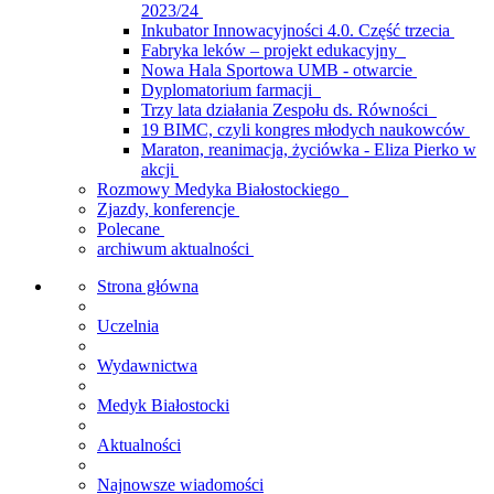
2023/24
Inkubator Innowacyjności 4.0. Część trzecia
Fabryka leków – projekt edukacyjny
Nowa Hala Sportowa UMB - otwarcie
Dyplomatorium farmacji
Trzy lata działania Zespołu ds. Równości
19 BIMC, czyli kongres młodych naukowców
Maraton, reanimacja, życiówka - Eliza Pierko w
akcji
Rozmowy Medyka Białostockiego
Zjazdy, konferencje
Polecane
archiwum aktualności
Strona główna
Uczelnia
Wydawnictwa
Medyk Białostocki
Aktualności
Najnowsze wiadomości