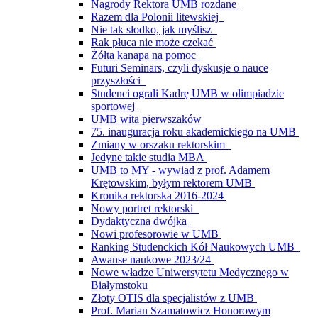
Nagrody Rektora UMB rozdane
Razem dla Polonii litewskiej
Nie tak słodko, jak myślisz
Rak płuca nie może czekać
Żółta kanapa na pomoc
Futuri Seminars, czyli dyskusje o nauce
przyszłości
Studenci ograli Kadrę UMB w olimpiadzie
sportowej
UMB wita pierwszaków
75. inauguracja roku akademickiego na UMB
Zmiany w orszaku rektorskim
Jedyne takie studia MBA
UMB to MY - wywiad z prof. Adamem
Krętowskim, byłym rektorem UMB
Kronika rektorska 2016-2024
Nowy portret rektorski
Dydaktyczna dwójka
Nowi profesorowie w UMB
Ranking Studenckich Kół Naukowych UMB
Awanse naukowe 2023/24
Nowe władze Uniwersytetu Medycznego w
Białymstoku
Złoty OTIS dla specjalistów z UMB
Prof. Marian Szamatowicz Honorowym