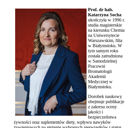
Prof. dr hab.
Katarzyna Socha
ukończyła w 1996 r.
studia magisterskie
na kierunku Chemia
na Uniwersytecie
Warszawskim, filia
w Białymstoku. W
tym samym roku
została zatrudniona
w Samodzielnej
Pracowni
Bromatologii
Akademii
Medycznej w
Białymstoku.
Dorobek naukowy
obejmuje publikacje
z zakresu oceny
jakości i
bezpieczeństwa
żywności oraz suplementów diety, wpływu nawyków
żywieniowych na stężenie wybranych pierwiastków i status