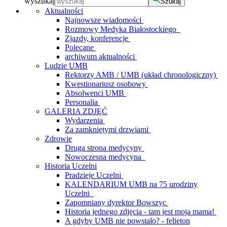
wyszukaj
Szukaj
Aktualności
Najnowsze wiadomości
Rozmowy Medyka Białostockiego
Zjazdy, konferencje
Polecane
archiwum aktualności
Ludzie UMB
Rektorzy AMB / UMB (układ chronologiczny)
Kwestionariusz osobowy
Absolwenci UMB
Personalia
GALERIA ZDJĘĆ
Wydarzenia
Za zamkniętymi drzwiami
Zdrowie
Druga strona medycyny
Nowoczesna medycyna
Historia Uczelni
Pradzieje Uczelni
KALENDARIUM UMB na 75 urodziny
Uczelni
Zapomniany dyrektor Bowszyc
Historia jednego zdjęcia - tam jest moja mama!
A gdyby UMB nie powstało? - felieton