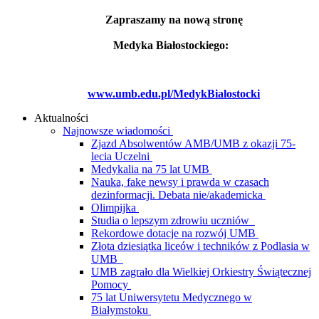
Zapraszamy na nową stronę
Medyka Białostockiego:
www.umb.edu.pl/MedykBialostocki
Aktualności
Najnowsze wiadomości
Zjazd Absolwentów AMB/UMB z okazji 75-
lecia Uczelni
Medykalia na 75 lat UMB
Nauka, fake newsy i prawda w czasach
dezinformacji. Debata nie/akademicka
Olimpijka
Studia o lepszym zdrowiu uczniów
Rekordowe dotacje na rozwój UMB
Złota dziesiątka liceów i techników z Podlasia w
UMB
UMB zagrało dla Wielkiej Orkiestry Świątecznej
Pomocy
75 lat Uniwersytetu Medycznego w
Białymstoku