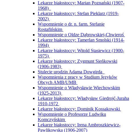
Lekarze białostoccy: Marian Poznański (1907-
1968)
Lekarze białostoccy: Stefan Pieklarz (1919-
2002)
Wspomnienie o dr. n. farm. Stefanie
Rostafińskim
Wspomnienie o Oldze Dąbrowskiej-Chwieroś
Lekarze białostoccy: Tamerlan Smolski (1914-
1994)
Lekarze białostoccy: Witold Stasiewicz (1900-
1975)
Lekarze białostoccy: Zygmunt Sieńkowski
(1906-1983)
Stulecie urodzin Adama Dowgirda
Wspomnienia z pracy w Studium Języków
Obcych AMB/UMB
Wspomnienie o Władysławie Wiechowskim
(1925-2013)
Lekarze białostoccy: Władysław Giedrojć-Juraha
1910-1972
Lekarze białostoccy: Dominik Kossakowski
Wspomnienie o Profesorze Ludwiku
Komczyńskim
Lekarze białostoccy: Irena Ambroszkiewicz-
Pawlikowska (1906-2007)