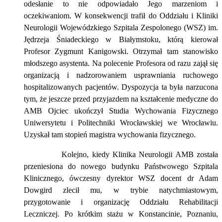
odesłanie to nie odpowiadało Jego marzeniom i
oczekiwaniom. W konsekwencji trafił do Oddziału i Kliniki
Neurologii Wojewódzkiego Szpitala Zespolonego (WSZ) im.
Jędrzeja Śniadeckiego w Białymstoku, którą kierował
Profesor Zygmunt Kanigowski. Otrzymał tam stanowisko
młodszego asystenta. Na polecenie Profesora od razu zajął się
organizacją i nadzorowaniem usprawniania ruchowego
hospitalizowanych pacjentów. Dyspozycja ta była narzucona
tym, że jeszcze przed przyjazdem na kształcenie medyczne do
AMB Ojciec ukończył Studia Wychowania Fizycznego
Uniwersytetu i Politechniki Wrocławskiej we Wrocławiu.
Uzyskał tam stopień magistra wychowania fizycznego.
Kolejno, kiedy Klinika Neurologii AMB została
przeniesiona do nowego budynku Państwowego Szpitala
Klinicznego, ówczesny dyrektor WSZ docent dr Adam
Dowgird zlecił mu, w trybie natychmiastowym,
przygotowanie i organizację Oddziału Rehabilitacji
Leczniczej. Po krótkim stażu w Konstancinie, Poznaniu,