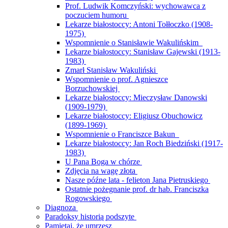
Prof. Ludwik Komczyński: wychowawca z
poczuciem humoru
Lekarze białostoccy: Antoni Tołłoczko (1908-
1975)
Wspomnienie o Stanisławie Wakulińskim
Lekarze białostoccy: Stanisław Gajewski (1913-
1983)
Zmarł Stanisław Wakuliński
Wspomnienie o prof. Agnieszce
Borzuchowskiej
Lekarze białostoccy: Mieczysław Danowski
(1909-1979)
Lekarze białostoccy: Eligiusz Obuchowicz
(1899-1969)
Wspomnienie o Franciszce Bakun
Lekarze białostoccy: Jan Roch Biedziński (1917-
1983)
U Pana Boga w chórze
Zdjęcia na wagę złota
Nasze późne lata - felieton Jana Pietruskiego
Ostatnie pożegnanie prof. dr hab. Franciszka
Rogowskiego
Diagnoza
Paradoksy historią podszyte
Pamiętaj, że umrzesz