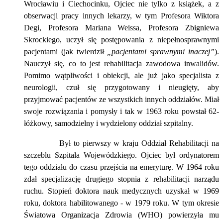
Wrocławiu i Ciechocinku, Ojciec nie tylko z książek, a z
obserwacji pracy innych lekarzy, w tym Profesora Wiktora
Degi, Profesora Mariana Weissa, Profesora Zbigniewa
Skrockiego, uczył się postępowania z niepełnosprawnymi
pacjentami (jak twierdził
„pacjentami sprawnymi inaczej”
).
Nauczył się, co to jest rehabilitacja zawodowa inwalidów.
Pomimo wątpliwości i obiekcji, ale już jako specjalista z
neurologii, czuł się przygotowany i nieugięty, aby
przyjmować pacjentów ze wszystkich innych oddziałów. Miał
swoje rozwiązania i pomysły i tak w 1963 roku powstał 62-
łóżkowy, samodzielny i wydzielony oddział szpitalny.
Był to pierwszy w kraju Oddział Rehabilitacji na
szczeblu Szpitala Wojewódzkiego. Ojciec był ordynatorem
tego oddziału do czasu przejścia na emeryturę. W 1964 roku
zdał specjalizację drugiego stopnia z rehabilitacji narządu
ruchu. Stopień doktora nauk medycznych uzyskał w 1969
roku, doktora habilitowanego - w 1979 roku. W tym okresie
Światowa Organizacja Zdrowia (WHO) powierzyła mu