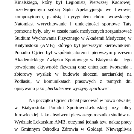
Kinalskiego, który był Legionistą Pierwszej Kadrowej,
przedwojennym sędzią Sądu Apelacyjnego we Lwowie,
kompozytorem, pianistą i dyrygentem chóru lwowskiego.
Natomiast wyrychtowanie i umiejętności sportowe Taty
pomocne były, aby w czasie nauk medycznych zorganizować
Studium Wychowania Fizycznego w Akademii Medycznej w
Białymstoku (AMB), którego był pierwszym kierownikiem.
Ponadto Ojciec był współinicjatorem i pierwszym prezesem
Akademickiego Związku Sportowego w Białymstoku. Jego
powojenną aktywność fizyczną oraz entuzjazm tworzenia i
zbiorowy wysiłek w budowie skoczni narciarskiej na
Podlasiu, w komunikatach prasowych z tamtych dni
opisywano jako „
herkulesowe wyczyny sportowe”
.
Na początku Ojciec chciał pracować w nowo otwartej
w Białymstoku Poradni Sportowo-Lekarskiej przy ulicy
Jurowieckiej. Jako absolwent pierwszego rocznika studiów na
Wydziale Lekarskim AMB, otrzymał jednak tzw. nakaz pracy
w Gminnym Ośrodku Zdrowia w Gołdapi. Niewątpliwie