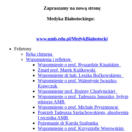
Zapraszamy na nową stronę
Medyka Białostockiego:
www.umb.edu.pl/MedykBialostocki
Felietony
Ręką chirurga
Wspomnienia i refleksje
Wspomnienie o prof. Ryszardzie Kinalskim
Zmarł prof. Marek Kulikowski
Wspomnienie dr hab. Leszka Boćkowskiego
Wspomnienie o prof. Walentynie Iwaszko-
Krawczuk
Wspomnienie prof. Bożeny Chodynickiej
Wspomnienie o prof. Tadeuszu Januszko, byłym
rektorze AMB
Wspomnienie o prof. Michale Pryszmoncie
Pogrzeb Tadeusza Szelachowskiego, absolwenta
I rocznika AMB
Pożegnanie dr Karola Szafranka
Wspomnienie o prof. Krzysztofie Worowskim