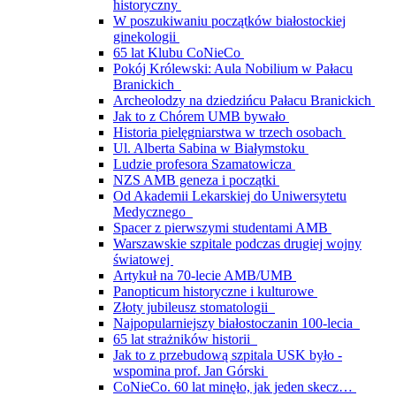
historyczny
W poszukiwaniu początków białostockiej
ginekologii
65 lat Klubu CoNieCo
Pokój Królewski: Aula Nobilium w Pałacu
Branickich
Archeolodzy na dziedzińcu Pałacu Branickich
Jak to z Chórem UMB bywało
Historia pielęgniarstwa w trzech osobach
Ul. Alberta Sabina w Białymstoku
Ludzie profesora Szamatowicza
NZS AMB geneza i początki
Od Akademii Lekarskiej do Uniwersytetu
Medycznego
Spacer z pierwszymi studentami AMB
Warszawskie szpitale podczas drugiej wojny
światowej
Artykuł na 70-lecie AMB/UMB
Panopticum historyczne i kulturowe
Złoty jubileusz stomatologii
Najpopularniejszy białostoczanin 100-lecia
65 lat strażników historii
Jak to z przebudową szpitala USK było -
wspomina prof. Jan Górski
CoNieCo. 60 lat minęło, jak jeden skecz…