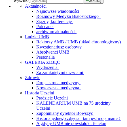
wyszukaj
Szukaj
Aktualności
Najnowsze wiadomości
Rozmowy Medyka Białostockiego
Zjazdy, konferencje
Polecane
archiwum aktualności
Ludzie UMB
Rektorzy AMB / UMB (układ chronologiczny)
Kwestionariusz osobowy
Absolwenci UMB
Personalia
GALERIA ZDJĘĆ
Wydarzenia
Za zamkniętymi drzwiami
Zdrowie
Druga strona medycyny
Nowoczesna medycyna
Historia Uczelni
Pradzieje Uczelni
KALENDARIUM UMB na 75 urodziny
Uczelni
Zapomniany dyrektor Bowszyc
Historia jednego zdjęcia - tam jest moja mama!
A gdyby UMB nie powstało? - felieton