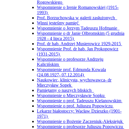
Rogowskiego
Wspomnienie o Irenie Romanowskiej (1915-
1993)
Prof. Borzuchowska w galerii zasłużonych
Winni jesteśmy pamięć
Wspomnienie o Jerzym Tadeuszu Hofmanie
Wspomnienie o dr Janie Olbromskim (5 grudnia
1928 - 4 lipca 2015)
Prof. dr hab. Andrzej Musierowicz 1929-2015
Wspomnienie Prof. dr hab. Jan Prokopowicz
(1931-2015)
Wspomnienie o profesorze Andrzeju
Kalicińskim
Wspomnienie prof. Edmunda Kowala
(24.08.1927- 07.12.2014)
Naukowiec, klinicysta, wychowawca- dr
Mieczysław Sopek
Pamiętamy o naszych bliskich
Wspomnienie o Mieczysławie Sopku
Wspomnienie o prof. Tadeuszu Kielanowskim
Wspomnienie o prof. Juliuszu Popowiczu
Lekarze białostoccy: Wacław Dzieszko (1901-
1971)
Wspomnienie o Bożenie Zaczeniuk-Aleksiejuk
Wspomnienie o profesorze Juliuszu Popowiczu