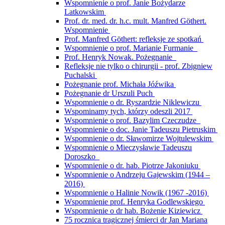
Wspomnienie o prof. Janie Bożydarze
Latkowskim
Prof. dr. med. dr. h.c. mult. Manfred Göthert.
Wspomnienie
Prof. Manfred Göthert: refleksje ze spotkań
Wspomnienie o prof. Marianie Furmanie
Prof. Henryk Nowak. Pożegnanie
Refleksje nie tylko o chirurgii - prof. Zbigniew
Puchalski
Pożegnanie prof. Michała Jóźwika
Pożegnanie dr Urszuli Puch
Wspomnienie o dr. Ryszardzie Niklewiczu
Wspominamy tych, którzy odeszli 2017
Wspomnienie o prof. Bazylim Czeczudze
Wspomnienie o doc. Janie Tadeuszu Pietruskim
Wspomnienie o dr. Sławomirze Wojtulewskim
Wspomnienie o Mieczysławie Tadeuszu
Doroszko
Wspomnienie o dr. hab. Piotrze Jakoniuku
Wspomnienie o Andrzeju Gajewskim (1944 –
2016)
Wspomnienie o Halinie Nowik (1967 -2016)
Wspomnienie prof. Henryka Godlewskiego
Wspomnienie o dr hab. Bożenie Kiziewicz
75 rocznica tragicznej śmierci dr Jan Mariana