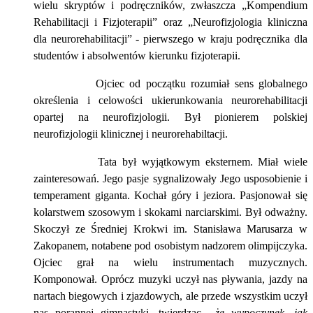
wielu skryptów i podręczników, zwłaszcza „Kompendium
Rehabilitacji i Fizjoterapii” oraz „Neurofizjologia kliniczna
dla neurorehabilitacji” - pierwszego w kraju podręcznika dla
studentów i absolwentów kierunku fizjoterapii.
Ojciec od początku rozumiał sens globalnego
określenia i celowości ukierunkowania neurorehabilitacji
opartej na neurofizjologii. Był pionierem polskiej
neurofizjologii klinicznej i neurorehabiltacji.
Tata był wyjątkowym eksternem. Miał wiele
zainteresowań. Jego pasje sygnalizowały Jego usposobienie i
temperament giganta. Kochał góry i jeziora. Pasjonował się
kolarstwem szosowym i skokami narciarskimi. Był odważny.
Skoczył ze Średniej Krokwi im. Stanisława Marusarza w
Zakopanem, notabene pod osobistym nadzorem olimpijczyka.
Ojciec grał na wielu instrumentach muzycznych.
Komponował. Oprócz muzyki uczył nas pływania, jazdy na
nartach biegowych i zjazdowych, ale przede wszystkim uczył
nas porannej gimnastyki, twierdząc, „
że wypoczynek, jak