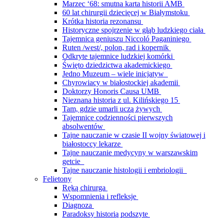
Marzec ‘68: smutna karta historii AMB
60 lat chirurgii dziecięcej w Białymstoku
Krótka historia rezonansu
Historyczne spojrzenie w głąb ludzkiego ciała
Tajemnica geniuszu Niccoló Paganiniego
Ruten /west/, polon, rad i kopernik
Odkryte tajemnice ludzkiej komórki
Święto dziedzictwa akademickiego
Jedno Muzeum – wiele inicjatyw
Chyrowiacy w białostockiej akademii
Doktorzy Honoris Causa UMB
Nieznana historia z ul. Kilińskiego 15
Tam, gdzie umarli uczą żywych
Tajemnice codzienności pierwszych
absolwentów
Tajne nauczanie w czasie II wojny światowej i
białostoccy lekarze
Tajne nauczanie medycyny w warszawskim
getcie
Tajne nauczanie histologii i embriologii
Felietony
Ręką chirurga
Wspomnienia i refleksje
Diagnoza
Paradoksy historią podszyte