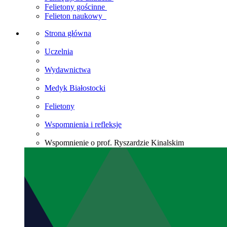
Felietony gościnne
Felieton naukowy
Strona główna
Uczelnia
Wydawnictwa
Medyk Białostocki
Felietony
Wspomnienia i refleksje
Wspomnienie o prof. Ryszardzie Kinalskim