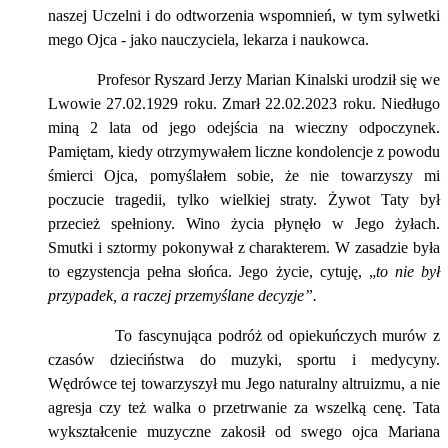
naszej Uczelni i do odtworzenia wspomnień, w tym sylwetki
mego Ojca - jako nauczyciela, lekarza i naukowca.
Profesor Ryszard Jerzy Marian Kinalski urodził się we
Lwowie 27.02.1929 roku. Zmarł 22.02.2023 roku. Niedługo
miną 2 lata od jego odejścia na wieczny odpoczynek.
Pamiętam, kiedy otrzymywałem liczne kondolencje z powodu
śmierci Ojca, pomyślałem sobie, że nie towarzyszy mi
poczucie tragedii, tylko wielkiej straty. Żywot Taty był
przecież spełniony. Wino życia płynęło w Jego żyłach.
Smutki i sztormy pokonywał z charakterem. W zasadzie była
to egzystencja pełna słońca. Jego życie, cytuję, „
to nie był
przypadek, a raczej przemyślane decyzje”.
To fascynująca podróż od opiekuńczych murów z
czasów dzieciństwa do muzyki, sportu i medycyny.
Wędrówce tej towarzyszył mu Jego naturalny altruizmu, a nie
agresja czy też walka o przetrwanie za wszelką cenę. Tata
wykształcenie muzyczne zakosił od swego ojca Mariana