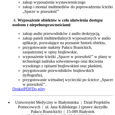
zakup wyposażenia wystawienniczego
zakup i montaż multimediów do poprowadzenia ścieżki
„Spacer w przeszłość”
4.
Wyposażenie obiektów w celu ułatwienia dostępu
osobom z niepełnosprawnościami
:
zakup audio przewodników z audio deskrypcją,
zakup paneli multimedialnych wyposażonych w audio
aplikacje, pozwalające na poznanie historii obiektu,
przygotowanie makiety Pałacu Branickich,
zaopatrzonej w opisy brajlowskie,
wyposażenie ścieżki „Spacer w przeszłość” w plany w
technologii nadruku solwentowego oraz tłoczenia
wysokiego z opisami brajlowskimi oraz płaskimi,
przygotowanie przewodników brajlowskich
(tyflografia),
przygotowanie wirtualnej wycieczki po ścieżce „Spacer
w przeszłość”.
Drukuj
PDF
Do góry
Uniwersytet Medyczny w Białymstoku | Dział Projektów
Pomocowych | ul. Jana Kilińskiego 1 (prawe skrzydło
Pałacu Branickich) | 15-089 Białystok