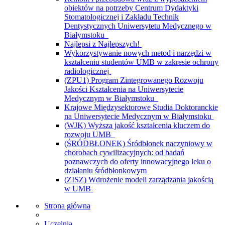
obiektów na potrzeby Centrum Dydaktyki
Stomatologicznej i Zakładu Technik
Dentystycznych Uniwersytetu Medycznego w
Białymstoku
Najlepsi z Najlepszych!
Wykorzystywanie nowych metod i narzędzi w
kształceniu studentów UMB w zakresie ochrony
radiologicznej
(ZPU1) Program Zintegrowanego Rozwoju
Jakości Kształcenia na Uniwersytecie
Medycznym w Białymstoku
Krajowe Międzysektorowe Studia Doktoranckie
na Uniwersytecie Medycznym w Białymstoku
(WJK) Wyższa jakość kształcenia kluczem do
rozwoju UMB
(ŚRÓDBŁONEK) Śródbłonek naczyniowy w
chorobach cywilizacyjnych: od badań
poznawczych do oferty innowacyjnego leku o
działaniu śródbłonkowym
(ZISZ) Wdrożenie modeli zarządzania jakością
w UMB
Strona główna
Uczelnia