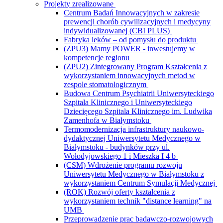
Projekty zrealizowane
Centrum Badań Innowacyjnych w zakresie
prewencji chorób cywilizacyjnych i medycyny
indywidualizowanej (CBI PLUS)
Fabryka leków – od pomysłu do produktu
(ZPU3) Mamy POWER - inwestujemy w
kompetencje regionu
(ZPU2) Zintegrowany Program Kształcenia z
wykorzystaniem innowacyjnych metod w
zespole stomatologicznym
Budowa Centrum Psychiatrii Uniwersyteckiego
Szpitala Klinicznego i Uniwersyteckiego
Dziecięcego Szpitala Klinicznego im. Ludwika
Zamenhofa w Białymstoku
Termomodernizacja infrastruktury naukowo-
dydaktycznej Uniwersytetu Medycznego w
Białymstoku - budynków przy ul.
Wołodyjowskiego 1 i Mieszka I 4 b
(CSM) Wdrożenie programu rozwoju
Uniwersytetu Medycznego w Białymstoku z
wykorzystaniem Centrum Symulacji Medycznej
(ROK) Rozwój oferty kształcenia z
wykorzystaniem technik "distance learning" na
UMB
Przeprowadzenie prac badawczo-rozwojowych