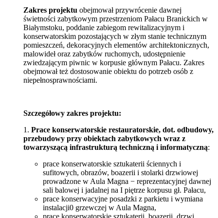
Zakres projektu
obejmował przywrócenie dawnej
świetności zabytkowym przestrzeniom Pałacu Branickich w
Białymstoku, poddanie zabiegom rewitalizacyjnym i
konserwatorskim pozostających w złym stanie technicznym
pomieszczeń, dekoracyjnych elementów architektonicznych,
malowideł oraz zabytków ruchomych, udostępnienie
zwiedzającym piwnic w korpusie głównym Pałacu. Zakres
obejmował też dostosowanie obiektu do potrzeb osób z
niepełnosprawnościami.
Szczegółowy zakres projektu:
1.
Prace konserwatorskie restauratorskie, dot. odbudowy,
przebudowy przy obiektach zabytkowych wraz z
towarzyszącą infrastrukturą techniczną i informatyczną
:
prace konserwatorskie sztukaterii ściennych i
sufitowych, obrazów, boazerii i stolarki drzwiowej
prowadzone w Aula Magna − reprezentacyjnej dawnej
sali balowej i jadalnej na I piętrze korpusu gł. Pałacu,
prace konserwacyjne posadzki z parkietu i wymiana
instalacji0 grzewczej w Aula Magna,
prace konserwatorskie sztukaterii, boazerii, drzwi,