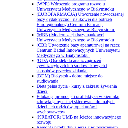
(WPR) Wdrożenie programu rozwoju
Uniwersytetu Medycznego w Białymstoku
(EUROFARMACJA) Utworzenie nowoczesnej
bazy dydaktyczno - naukowej dla potrzeb
Euroregionalnego Centrum Farmacji
Uniwersytetu Medycznego w Białymstoku
(MBN) Modernizacja bazy naukowej
Uniwersytetu Medycznego w Białymstoku
(CBI) Utworzenie bazy aparaturowej na rzecz
Centrum Badań Innowacyjnych Uniwersytetu
Medycznego w Białymstoku
(ODA) Ośrodek do analiz zagrożeń
cywilizacyjnych lub środowiskowych i
sposobów przeciwdziałania
(BDM) Białystok - dobre miejsce do
studiowania
Dieta pełna życia - kursy z zakresu żywienia
dzieci
Edukacja, promocja i profilaktyka w kierunku
zdrowia jamy ustnej skierowana do małych
dzieci, ich rodziców, opiekunów i
wychowawców
(KREATOR) UMB na ścieżce innowacyjnego
rozwoju
Remont i przebudowa wraz z wyposażeniem