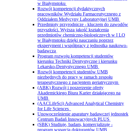
w Białymstoku
Rozwój kompetencji dydaktycznych
pracowników Wydziału Farmaceutycznego z
Oddziałem Medycyny Laboratoryjnej UMB
Przedmioty przyrodnicze - kluczem do zawodów
przyszłości. Wyższa jakość kształcenia
przedmiotów chemiczno-biologicznych w I LO
w Białymstoku dzięki nauczaniu poprzez
eksperyment i współpracy z jednostką naukowo-
badawczą
Program rozwoju kompetencji studentów
kierunku Techniki Dentystyczne i kierunku
Lekarsko-Dentystycznego UMB
Rozwój kompetencji studentów UMB
niezbędnych do pracy w ramach zespołu
terapeutycznego z pacjentem geriatrycznym
(ABK) Rozwój i poszerzenie oferty
Akademickiego Biura Karier działającego na
UMB
(AACLifeSci) Advanced Analytical Chemistry
for Life Sciences
Unowocześnienie aparatury badawczej jednostek
Centrum Badań Innowacyjnych PLUS
(SBK) Studiuję, badam, komercjalizuję -
program wsparcia doktorantów UMB