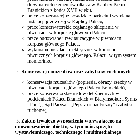
drewnianych elementów ołtarza w Kaplicy Pałacu
Branickich z końca XVII wieku,
prace konserwacyjne posadzki z parkietu i wymiana
instalacji grzewczej w Kaplicy Pałacu,
prace konserwatorskie ceglanego sklepienia w
piwnicach w korpusie głównym Pałacu,
prace budowlane i rewitalizacyjne w piwnicach
korpusu głównego Pałacu,
wykonanie instalacji elektrycznej w komorach
piwnicznych korpusu głównego. Pałacu, w tym system
monitoringu.
2.
Konserwacja muzealiów oraz zabytków ruchomych
:
konserwacja muzealiów (popiersia, obrazy, rzeźby w
piwnicach korpusu głównego Pałacu Branickich),
prace konserwatorskie malowideł ściennych w
podcieniach Pałacu Branickich w Białymstoku: „Syrinx
i Pan”, „Sąd Parysa”, „Pejzaż romantyczny” (zabytki
ruchome),
3.
Zakup trwałego wyposażenia wpływającego na
unowocześnienie obiektu, w tym m.in. sprzętu
wystawienniczego, technicznego i multimedialnego
: