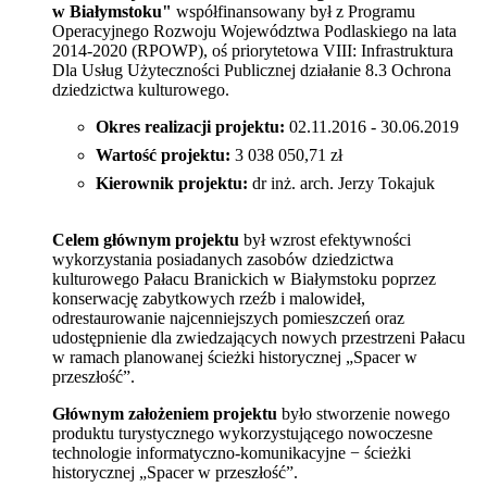
w Białymstoku"
współfinansowany był z Programu
Operacyjnego Rozwoju Województwa Podlaskiego na lata
2014-2020 (RPOWP), oś priorytetowa VIII: Infrastruktura
Dla Usług Użyteczności Publicznej działanie 8.3 Ochrona
dziedzictwa kulturowego.
Okres realizacji projektu:
02.11.2016 - 30.06.2019
Wartość projektu:
3 038 050,71 zł
Kierownik projektu:
dr inż. arch. Jerzy Tokajuk
Celem głównym projektu
był wzrost efektywności
wykorzystania posiadanych zasobów dziedzictwa
kulturowego Pałacu Branickich w Białymstoku poprzez
konserwację zabytkowych rzeźb i malowideł,
odrestaurowanie najcenniejszych pomieszczeń oraz
udostępnienie dla zwiedzających nowych przestrzeni Pałacu
w ramach planowanej ścieżki historycznej „Spacer w
przeszłość”.
Głównym założeniem projektu
było stworzenie nowego
produktu turystycznego wykorzystującego nowoczesne
technologie informatyczno-komunikacyjne − ścieżki
historycznej „Spacer w przeszłość”.