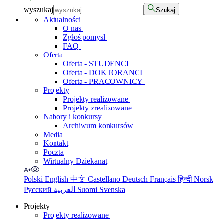
wyszukaj
Szukaj
Aktualności
O nas
Zgłoś pomysł
FAQ
Oferta
Oferta - STUDENCI
Oferta - DOKTORANCI
Oferta - PRACOWNICY
Projekty
Projekty realizowane
Projekty zrealizowane
Nabory i konkursy
Archiwum konkursów
Media
Kontakt
Poczta
Wirtualny Dziekanat
Polski
English
中文
Castellano
Deutsch
Français
हिन्दी
Norsk
Русский
العربية
Suomi
Svenska
Projekty
Projekty realizowane