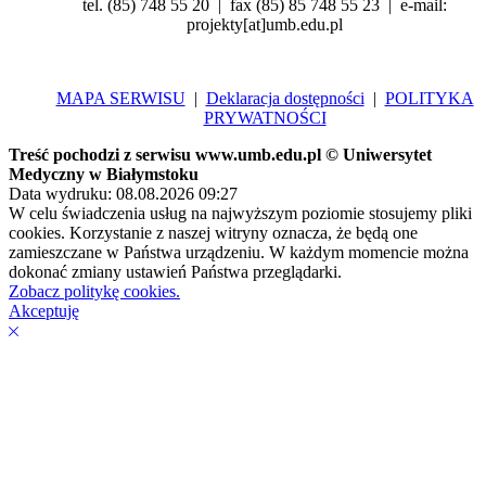
tel. (85) 748 55 20 | fax (85) 85 748 55 23 | e-mail:
projekty[at]umb.edu.pl
MAPA SERWISU
|
Deklaracja dostępności
|
POLITYKA
PRYWATNOŚCI
Treść pochodzi z serwisu www.umb.edu.pl © Uniwersytet
Medyczny w Białymstoku
Data wydruku: 08.08.2026 09:27
W celu świadczenia usług na najwyższym poziomie stosujemy pliki
cookies. Korzystanie z naszej witryny oznacza, że będą one
zamieszczane w Państwa urządzeniu. W każdym momencie można
dokonać zmiany ustawień Państwa przeglądarki.
Zobacz politykę cookies.
Akceptuję