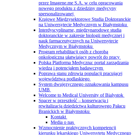
przez Imagene.me S.A. w celu opracowania
nowego produktu z dziedziny medycyny
spersonalizowanej
Krajowe Międzysektorowe Studia Doktoranckie
na Uniwersytecie Medycznym w Białymstoku
Interdyscyplinarne, międzynarodowe studia
doktoranckie w zakresie biologii medycznej i
nauk farmaceutycznych na Uniwersytecie
Medycznym w Białymstoku
Program rehabilitacji osób z chorobą
onkologiczną ułatwiający powrót do pracy
Polska Platforma Medyczna: portal zarządzania
wiedzą i potencjałem badawczym
Poprawa stanu zdrowia populacji pracującej
województwa podlaskiego
System dwujęzycznego oznakowania kampusu
UMB
Welcome to Medical University of Bialystok
Spacer w przeszłość – konserwacja i
rewitalizacja dziedzictwa kulturowego Pałacu
Branickich w Białymstoku
Kontakt
Media o nas
Wzmocnienie praktycznych kompetencji
kierunku lekarskiego Uniwersytetu Medycznego