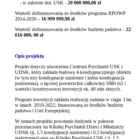
- w zakresie dot. USK -
20 000 000,00 zł
Wartość dofinansowania ze środków programu RPOWP
2014-2020 –
16 999 999,98 zł
Wartość dofinansowania ze środków budżetu państwa –
22
616 000, 00 zł
Opis projektu
Projekt dotyczy utworzenia Centrum Psychiatrii USK i
UDSK, który zakłada budowę 4-kondygnacyjnego obiektu
(w tym trzy kondygnacje naziemne i jedna kondygnacja
podziemna), o łącznej powierzchni całkowitej 5080 m2 i
wartości kosztorysowej inwestycji ok. 40 mln złotych.
Program inwestycji zakłada realizację zadania w ciągu 3 lat,
w latach 2019-2022, finansowaną ze środków budżetu
państwa i Unii Europejskiej.
W ramach projektu powstanie budynek w połowie
przeznaczony na Klinikę Psychiatrii Dzieci i Młodzieży
UDSK (tj. 1,5 kondygnacji naziemnej i 0,5 kondygnacji
podziemnej) oraz na Klinikę Psychiatrii USK ( tj. 1,5