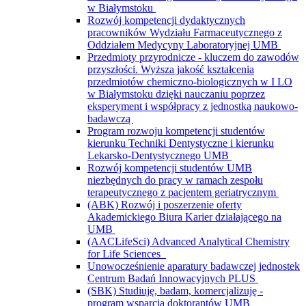
w Białymstoku
Rozwój kompetencji dydaktycznych
pracowników Wydziału Farmaceutycznego z
Oddziałem Medycyny Laboratoryjnej UMB
Przedmioty przyrodnicze - kluczem do zawodów
przyszłości. Wyższa jakość kształcenia
przedmiotów chemiczno-biologicznych w I LO
w Białymstoku dzięki nauczaniu poprzez
eksperyment i współpracy z jednostką naukowo-
badawczą
Program rozwoju kompetencji studentów
kierunku Techniki Dentystyczne i kierunku
Lekarsko-Dentystycznego UMB
Rozwój kompetencji studentów UMB
niezbędnych do pracy w ramach zespołu
terapeutycznego z pacjentem geriatrycznym
(ABK) Rozwój i poszerzenie oferty
Akademickiego Biura Karier działającego na
UMB
(AACLifeSci) Advanced Analytical Chemistry
for Life Sciences
Unowocześnienie aparatury badawczej jednostek
Centrum Badań Innowacyjnych PLUS
(SBK) Studiuję, badam, komercjalizuję -
program wsparcia doktorantów UMB