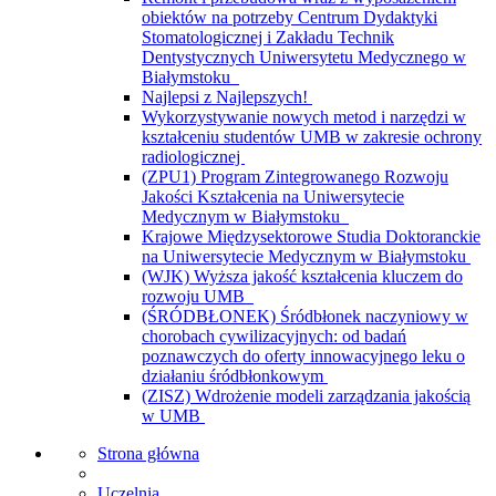
obiektów na potrzeby Centrum Dydaktyki
Stomatologicznej i Zakładu Technik
Dentystycznych Uniwersytetu Medycznego w
Białymstoku
Najlepsi z Najlepszych!
Wykorzystywanie nowych metod i narzędzi w
kształceniu studentów UMB w zakresie ochrony
radiologicznej
(ZPU1) Program Zintegrowanego Rozwoju
Jakości Kształcenia na Uniwersytecie
Medycznym w Białymstoku
Krajowe Międzysektorowe Studia Doktoranckie
na Uniwersytecie Medycznym w Białymstoku
(WJK) Wyższa jakość kształcenia kluczem do
rozwoju UMB
(ŚRÓDBŁONEK) Śródbłonek naczyniowy w
chorobach cywilizacyjnych: od badań
poznawczych do oferty innowacyjnego leku o
działaniu śródbłonkowym
(ZISZ) Wdrożenie modeli zarządzania jakością
w UMB
Strona główna
Uczelnia