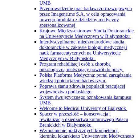
UMB
Przeprowadzenie prac badawczo-rozwojowych
przez Imagene.me S.A. w celu opracowania
nowego produktu z dziedziny medycyny
spersonalizowanej
Krajowe Międzysektorowe Studia Doktoranckie
na Uniwersytecie Medycznym w Białymstoku
Interdyscyplinarne, międzynarodowe studia
doktoranckie w zakresie biologii medycznej i
nauk farmaceutycznych na Uniwersytecie
Medycznym w Białymstoku
Program rehabilitacji osób z chorobą
onkologiczną ułatwiający powrót do pracy
Polska Platforma Medyczna: portal zarządzania
wiedzą i potencjałem badawczym
Poprawa stanu zdrowia populacji pracującej
województwa podlaskiego
System dwujęzycznego oznakowania kampusu
UMB
Welcome to Medical University of Bialystok
Spacer w przeszłość – konserwacja i
rewitalizacja dziedzictwa kulturowego Pałacu
Branickich w Białymstoku
Wzmocnienie praktycznych kompetencji
kierunku lekarskiego Uniwersytetu Medycznego