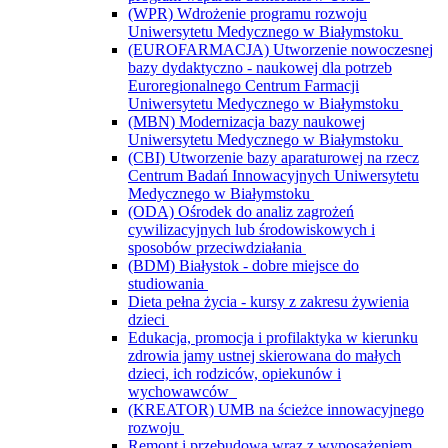
(WPR) Wdrożenie programu rozwoju
Uniwersytetu Medycznego w Białymstoku
(EUROFARMACJA) Utworzenie nowoczesnej
bazy dydaktyczno - naukowej dla potrzeb
Euroregionalnego Centrum Farmacji
Uniwersytetu Medycznego w Białymstoku
(MBN) Modernizacja bazy naukowej
Uniwersytetu Medycznego w Białymstoku
(CBI) Utworzenie bazy aparaturowej na rzecz
Centrum Badań Innowacyjnych Uniwersytetu
Medycznego w Białymstoku
(ODA) Ośrodek do analiz zagrożeń
cywilizacyjnych lub środowiskowych i
sposobów przeciwdziałania
(BDM) Białystok - dobre miejsce do
studiowania
Dieta pełna życia - kursy z zakresu żywienia
dzieci
Edukacja, promocja i profilaktyka w kierunku
zdrowia jamy ustnej skierowana do małych
dzieci, ich rodziców, opiekunów i
wychowawców
(KREATOR) UMB na ścieżce innowacyjnego
rozwoju
Remont i przebudowa wraz z wyposażeniem