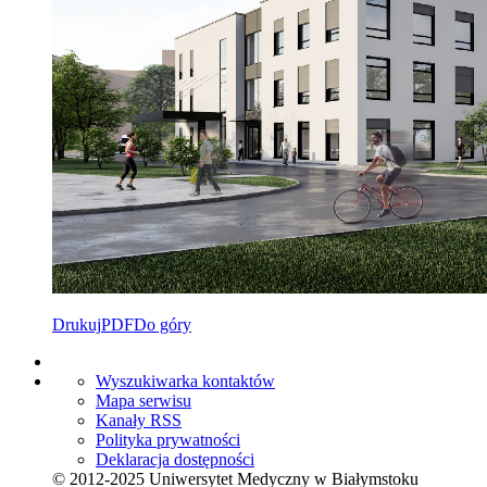
Drukuj
PDF
Do góry
Wyszukiwarka kontaktów
Mapa serwisu
Kanały RSS
Polityka prywatności
Deklaracja dostępności
© 2012-2025 Uniwersytet Medyczny w Białymstoku