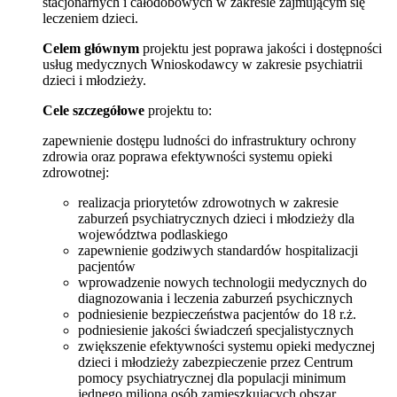
stacjonarnych i całodobowych w zakresie zajmującym się
leczeniem dzieci.
Celem głównym
projektu jest poprawa jakości i dostępności
usług medycznych Wnioskodawcy w zakresie psychiatrii
dzieci i młodzieży.
Cele szczegółowe
projektu to:
zapewnienie dostępu ludności do infrastruktury ochrony
zdrowia oraz poprawa efektywności systemu opieki
zdrowotnej:
realizacja priorytetów zdrowotnych w zakresie
zaburzeń psychiatrycznych dzieci i młodzieży dla
województwa podlaskiego
zapewnienie godziwych standardów hospitalizacji
pacjentów
wprowadzenie nowych technologii medycznych do
diagnozowania i leczenia zaburzeń psychicznych
podniesienie bezpieczeństwa pacjentów do 18 r.ż.
podniesienie jakości świadczeń specjalistycznych
zwiększenie efektywności systemu opieki medycznej
dzieci i młodzieży zabezpieczenie przez Centrum
pomocy psychiatrycznej dla populacji minimum
jednego miliona osób zamieszkujących obszar