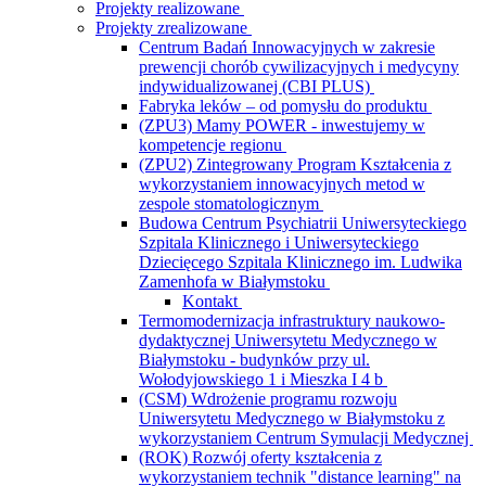
Projekty realizowane
Projekty zrealizowane
Centrum Badań Innowacyjnych w zakresie
prewencji chorób cywilizacyjnych i medycyny
indywidualizowanej (CBI PLUS)
Fabryka leków – od pomysłu do produktu
(ZPU3) Mamy POWER - inwestujemy w
kompetencje regionu
(ZPU2) Zintegrowany Program Kształcenia z
wykorzystaniem innowacyjnych metod w
zespole stomatologicznym
Budowa Centrum Psychiatrii Uniwersyteckiego
Szpitala Klinicznego i Uniwersyteckiego
Dziecięcego Szpitala Klinicznego im. Ludwika
Zamenhofa w Białymstoku
Kontakt
Termomodernizacja infrastruktury naukowo-
dydaktycznej Uniwersytetu Medycznego w
Białymstoku - budynków przy ul.
Wołodyjowskiego 1 i Mieszka I 4 b
(CSM) Wdrożenie programu rozwoju
Uniwersytetu Medycznego w Białymstoku z
wykorzystaniem Centrum Symulacji Medycznej
(ROK) Rozwój oferty kształcenia z
wykorzystaniem technik "distance learning" na