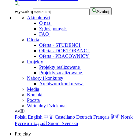
wyszukaj
Szukaj
Aktualności
O nas
Zgłoś pomysł
FAQ
Oferta
Oferta - STUDENCI
Oferta - DOKTORANCI
Oferta - PRACOWNICY
Projekty
Projekty realizowane
Projekty zrealizowane
Nabory i konkursy
Archiwum konkursów
Media
Kontakt
Poczta
Wirtualny Dziekanat
Polski
English
中文
Castellano
Deutsch
Français
हिन्दी
Norsk
Русский
العربية
Suomi
Svenska
Projekty